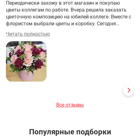
Периодически захожу в этот магазин и покупаю
Хо
цветы коллегам по работе. Вчера решила заказать
цветочную композицию на юбилей коллеге. Вместе с
флористом выбрали цветы и коробку. Сегодня
забрала заказ. Получилось изумительно! На работе
Читать полностью
все оценили эту красоту! Большое спасибо за
прекрасную работу!
Все отзывы
Популярные подборки