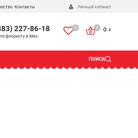
чество
Контакты
Личный кабинет
383) 227-86-18
0
0
0
те флористу в Max
ПОИСК