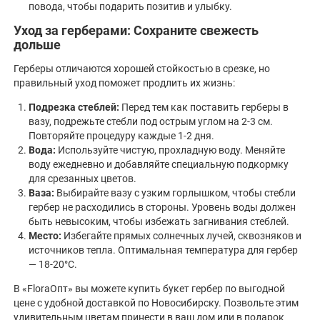
повода, чтобы подарить позитив и улыбку.
Уход за герберами: Сохраните свежесть
дольше
Герберы отличаются хорошей стойкостью в срезке, но
правильный уход поможет продлить их жизнь:
Подрезка стеблей:
Перед тем как поставить герберы в
вазу, подрежьте стебли под острым углом на 2-3 см.
Повторяйте процедуру каждые 1-2 дня.
Вода:
Используйте чистую, прохладную воду. Меняйте
воду ежедневно и добавляйте специальную подкормку
для срезанных цветов.
Ваза:
Выбирайте вазу с узким горлышком, чтобы стебли
гербер не расходились в стороны. Уровень воды должен
быть невысоким, чтобы избежать загнивания стеблей.
Место:
Избегайте прямых солнечных лучей, сквозняков и
источников тепла. Оптимальная температура для гербер
— 18-20°C.
В «FloraОпт» вы можете купить букет гербер по выгодной
цене с удобной доставкой по Новосибирску. Позвольте этим
удивительным цветам принести в ваш дом или в подарок