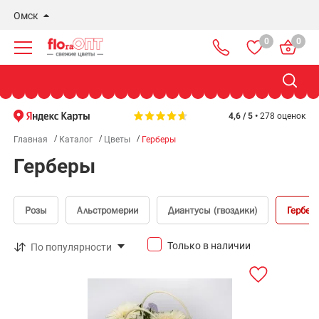
Омск
0
0
Новосибирск
Бердск
Омск
4,6 / 5 •
278 оценок
Главная
Каталог
Цветы
Герберы
Герберы
Розы
Альстромерии
Диантусы (гвоздики)
Гербер
Только в наличии
По популярности