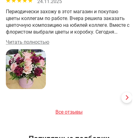
24.11.2025
Периодически захожу в этот магазин и покупаю
Хо
цветы коллегам по работе. Вчера решила заказать
цветочную композицию на юбилей коллеге. Вместе с
флористом выбрали цветы и коробку. Сегодня
забрала заказ. Получилось изумительно! На работе
Читать полностью
все оценили эту красоту! Большое спасибо за
прекрасную работу!
Все отзывы