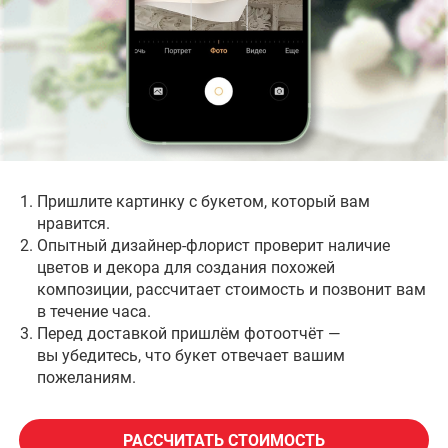
Опишите ваши потребности, и я рассчитаю
стоимость цветов и услуг с максимально
возможной скидкой и гарантиями за 2 часа!
Наши постоянные клиенты
Салоны для самовывоза
Пришлите картинку с букетом, который вам
нравится.
Опытный дизайнер-флорист проверит наличие
цветов и декора для создания похожей
композиции, рассчитает стоимость и позвонит вам
в течение часа.
Перед доставкой пришлём фотоотчёт —
вы убедитесь, что букет отвечает вашим
пожеланиям.
РАССЧИТАТЬ СТОИМОСТЬ