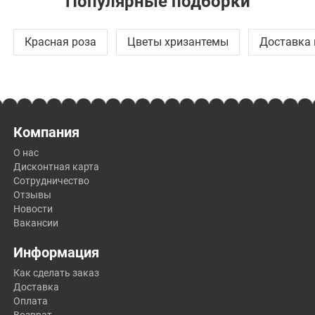
Популярные подборки
Красная роза
Цветы хризантемы
Доставка 
Компания
О нас
Дисконтная карта
Сотрудничество
Отзывы
Новости
Вакансии
Информация
Как сделать заказ
Доставка
Оплата