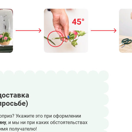
доставка
просьбе)
рприз? Укажите это при оформлении
ину
, и мы ни при каких обстоятельствах
имя получателю!