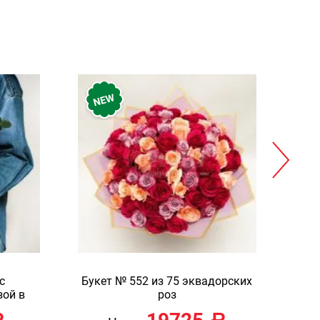
с
Букет № 552 из 75 эквадорских
Кор
зой в
роз