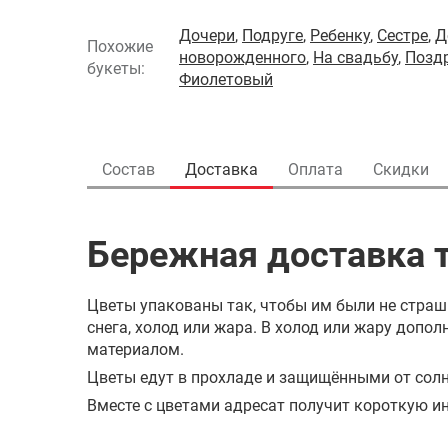
Дочери
,
Подруге
,
Ребенку
,
Сестре
,
Д
Похожие
новорожденного
,
На свадьбу
,
Позд
букеты:
Фиолетовый
Состав
Доставка
Оплата
Скидки
Бережная доставка т
Цветы упакованы так, чтобы им были не страш
снега, холод или жара. В холод или жару доп
материалом.
Цветы едут в прохладе и защищёнными от солн
Вместе с цветами адресат получит короткую ин