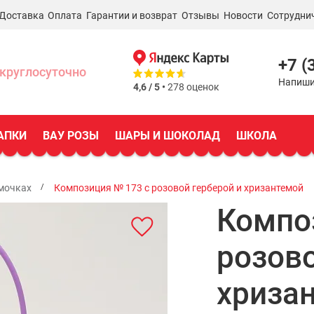
Доставка
Оплата
Гарантии и возврат
Отзывы
Новости
Сотрудни
+7 (
круглосуточно
Напиши
4,6 / 5 •
278 оценок
АПКИ
ВАУ РОЗЫ
ШАРЫ И ШОКОЛАД
ШКОЛА
мочках
Композиция № 173 с розовой герберой и хризантемой
Компо
розово
хриза