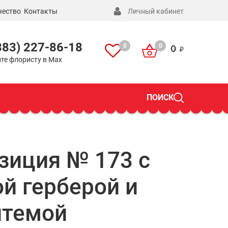
чество
Контакты
Личный кабинет
383) 227-86-18
0
0
0
те флористу в Max
ПОИСК
зиция № 173 с
й герберой и
нтемой