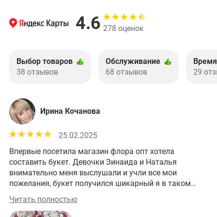
4.6
278 оценок
Выбор товаров
Обслуживание
Время
38 отзывов
68 отзывов
29 от
Ирина Кочанова
25.02.2025
Впервые посетила магазин флора опт хотела
Хо
составить букет. Девочки Зинаида и Наталья
внимательно меня выслушали и учли все мои
пожелания, букет получился шикарный я в таком
восторге спасибо вам большое.
Читать полностью