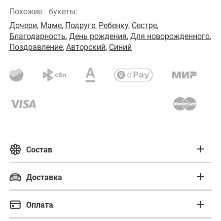
Похожие
букеты:
Дочери
,
Маме
,
Подруге
,
Ребенку
,
Сестре
,
Благодарность
,
День рождения
,
Для новорожденного
,
Поздравление
,
Авторский
,
Синий
Состав
Состав букета
Доставка
Бережная доставка
Гербера
Оплата
Оазис