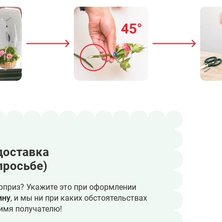
доставка
просьбе)
рприз? Укажите это при оформлении
ину
, и мы ни при каких обстоятельствах
имя получателю!