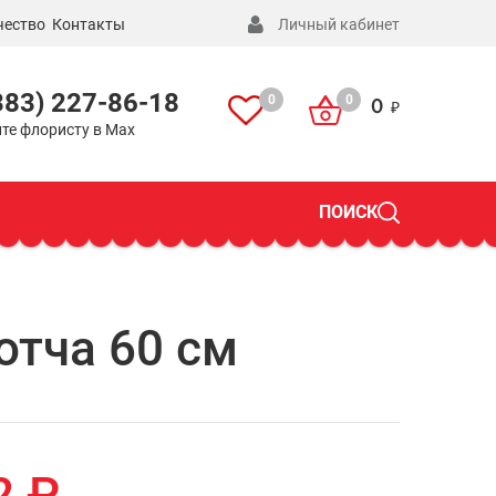
чество
Контакты
Личный кабинет
383) 227-86-18
0
0
0
те флористу в Max
ПОИСК
отча 60 см