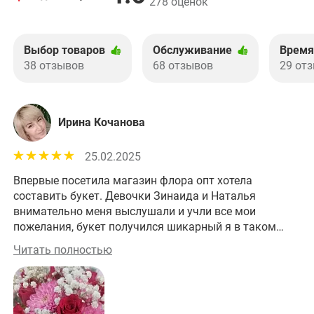
278 оценок
Выбор товаров
Обслуживание
Время
38 отзывов
68 отзывов
29 от
Ирина Кочанова
25.02.2025
Впервые посетила магазин флора опт хотела
Хо
составить букет. Девочки Зинаида и Наталья
внимательно меня выслушали и учли все мои
пожелания, букет получился шикарный я в таком
восторге спасибо вам большое.
Читать полностью