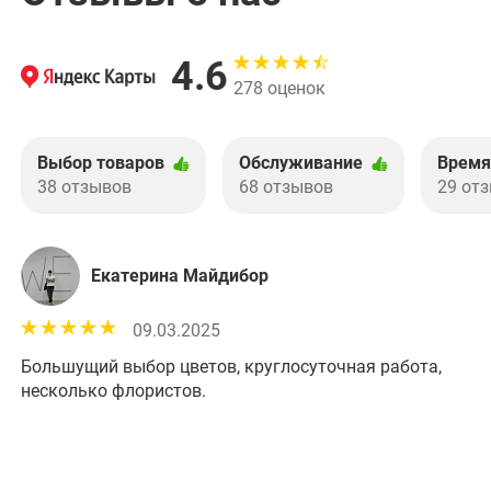
4.6
278 оценок
Выбор товаров
Обслуживание
Время
38 отзывов
68 отзывов
29 от
Екатерина Майдибор
09.03.2025
Большущий выбор цветов, круглосуточная работа,
От
несколько флористов.
кл
Ир
ва
от
Чи
ру