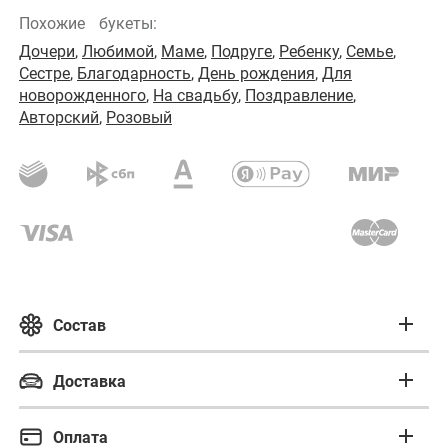
Похожие
букеты:
Дочери
,
Любимой
,
Маме
,
Подруге
,
Ребенку
,
Семье
,
Сестре
,
Благодарность
,
День рождения
,
Для
новорожденного
,
На свадьбу
,
Поздравление
,
Авторский
,
Розовый
Состав
Состав букета
Доставка
Бережная доставка
Пленка матовая 250 руб
Оплата