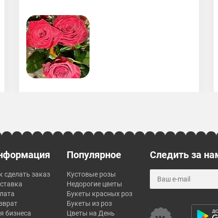
нформация
Популярное
Следить за на
к сделать заказ
Кустовые розы
ставка
Недорогие цветы
лата
Букеты красных роз
зврат
Букеты из роз
я бизнеса
Цветы на День