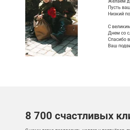
Желаем до
Пусть ва
Низкий по
С велики
Днем со с
Спасибо в
Ваш подви
8 700 счастливых кл