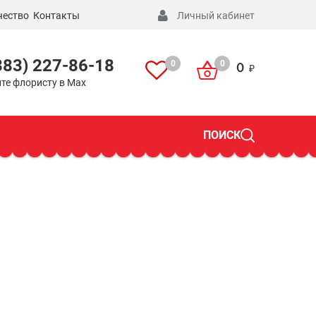
чество
Контакты
Личный кабинет
383) 227-86-18
0
0
0
те флористу в Max
ПОИСК