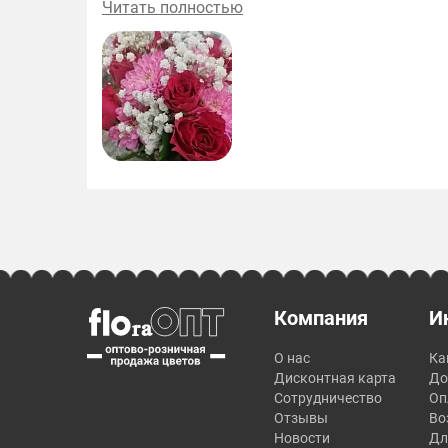
Читать полностью
большое.
Компания
И
О нас
Ка
Дисконтная карта
До
Сотрудничество
Оп
Отзывы
Во
Новости
Дл