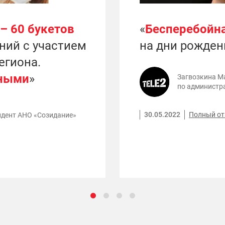
 – 60 букетов
«
Бесперебойна
ний с участием
на дни рожден
егиона.
ными
»
Загвозкина М
по администр
30.05.2022
Полный о
идент АНО «Созидание»