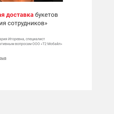
я доставка
букетов
«
ия сотрудников»
п
к
п
ария Игоревна, специалист
ативным вопросам ООО «Т2 Мобайл»
тзыв
3