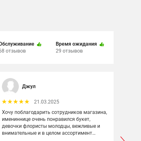
Обслуживание
Время ожидания
68 отзывов
29 отзывов
Джул
21.03.2025
Хочу поблагодарить сотрудников магазина,
Боль
имениннице очень понравился букет,
работ
девочки флористы молодцы, вежливые и
внимательные и в целом ассортимент
большой, цветочки все свежие) и цены