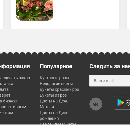
нформация
Популярное
Следить за на
к сделать заказ
Кустовые розы
ставка
Недорогие цветы
лата
Букеты красных роз
зврат
Букеты из роз
я бизнеса
Цветы на День
рпоративным
Матери
иентам
Цветы на День
рождения
Свадебные букеты