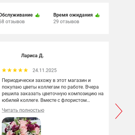
Обслуживание
Время ожидания
68 отзывов
29 отзывов
Лариса Д.
24.11.2025
Периодически захожу в этот магазин и
Впер
покупаю цветы коллегам по работе. Вчера
хотел
решила заказать цветочную композицию на
Ната
юбилей коллеге. Вместе с флористом
учли 
выбрали цветы и коробку. Сегодня забрала
шикар
Читать полностью
Чита
заказ. Получилось изумительно! На работе
боль
все оценили эту красоту! Большое спасибо
за прекрасную работу!