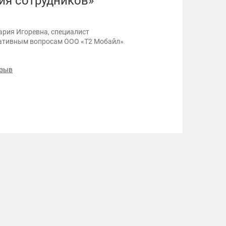
ия сотрудников»
п
к
п
ария Игоревна, специалист
ативным вопросам ООО «Т2 Мобайл»
тзыв
3