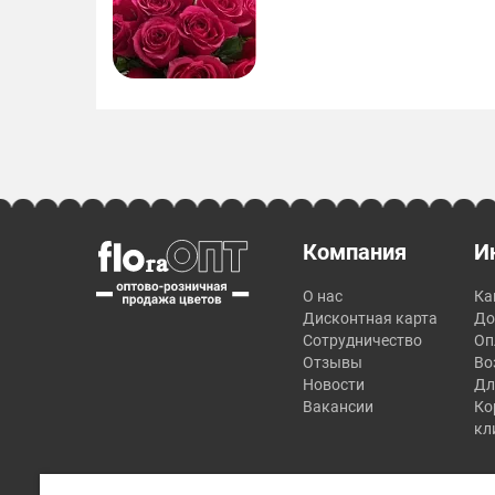
Действуют скидочные накопительные
карты. Всем советую!!!! Цена-качество на
высоте!
Компания
И
О нас
Ка
Дисконтная карта
До
Сотрудничество
Оп
Отзывы
Во
Новости
Дл
Вакансии
Ко
кл