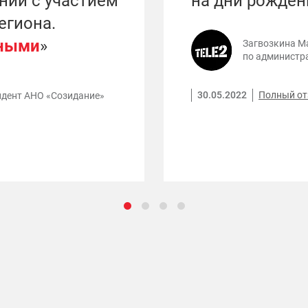
ний с участием
на дни рожден
егиона.
ными
»
Загвозкина М
по администр
30.05.2022
Полный о
идент АНО «Созидание»