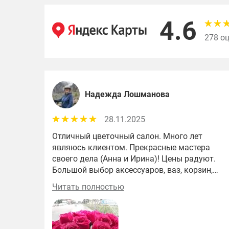
4.6
278 о
Надежда Лошманова
28.11.2025
Отличный цветочный салон. Много лет
являюсь клиентом. Прекрасные мастера
своего дела (Анна и Ирина)! Цены радуют.
Большой выбор аксессуаров, ваз, корзин,
упаковочных материалов. Игрушки,
Читать полностью
открытки, конфеты, гелевые шары.
Доставка от 1500 руб., очень хорошие
контакты с другими магазинами сети.
Принимают заказы на будущие периоды.