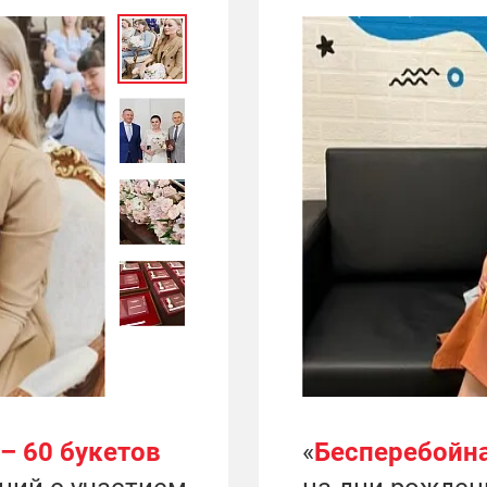
 – 60 букетов
«
Бесперебойна