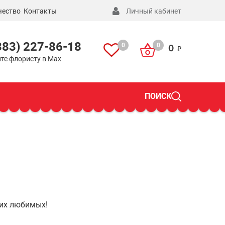
чество
Контакты
Личный кабинет
383) 227-86-18
0
0
0
те флористу в Max
ПОИСК
оих любимых!