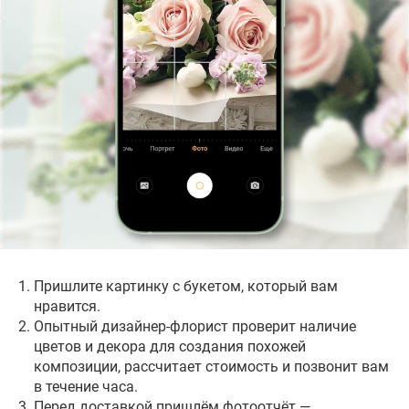
Получите КП
+7 913 713-50-47
DOSTAVKA@NSKFLORAOPT.RU
Опишите ваши потребности, и я рассчитаю
стоимость цветов и услуг с максимально
возможной скидкой и гарантиями за 2 часа!
Наши постоянные клиенты
Салоны для самовывоза
Пришлите картинку с букетом, который вам
нравится.
Опытный дизайнер-флорист проверит наличие
цветов и декора для создания похожей
композиции, рассчитает стоимость и позвонит вам
в течение часа.
Перед доставкой пришлём фотоотчёт —