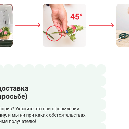
доставка
просьбе)
рприз? Укажите это при оформлении
ину
, и мы ни при каких обстоятельствах
имя получателю!