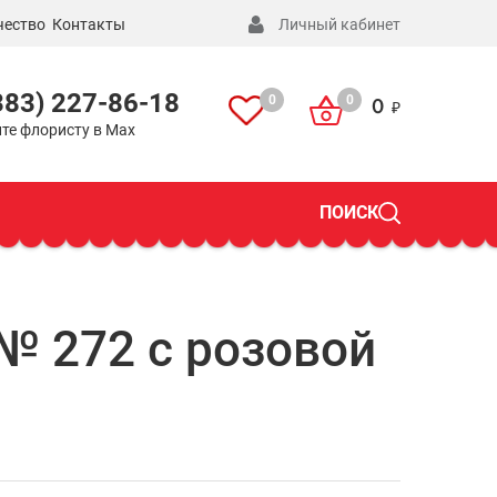
чество
Контакты
Личный кабинет
383) 227-86-18
0
0
0
те флористу в Max
ПОИСК
№ 272 с розовой