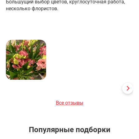
Большущий выбор цветов, круглосуточная работа,
От
несколько флористов.
кл
Ир
ва
от
Чи
ру
се
Де
со
Все отзывы
Популярные подборки