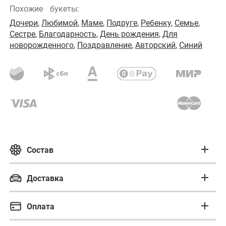
Похожие
букеты:
Дочери
,
Любимой
,
Маме
,
Подруге
,
Ребенку
,
Семье
,
Сестре
,
Благодарность
,
День рождения
,
Для
новорожденного
,
Поздравление
,
Авторский
,
Синий
Состав
Состав букета
Доставка
Бережная доставка
Альстромерия Люкс
Оплата
Гербера
точно в срок