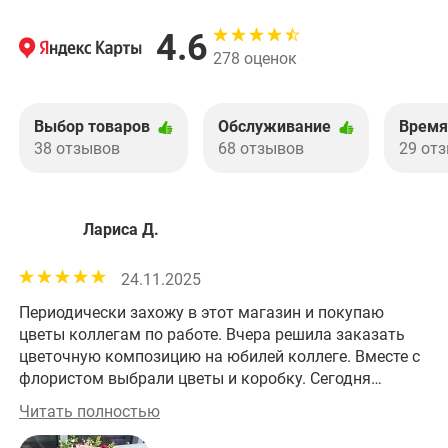
4.6
278 оценок
Выбор товаров
Обслуживание
Время
38 отзывов
68 отзывов
29 от
Лариса Д.
24.11.2025
Периодически захожу в этот магазин и покупаю
Хо
цветы коллегам по работе. Вчера решила заказать
им
цветочную композицию на юбилей коллеге. Вместе с
фл
флористом выбрали цветы и коробку. Сегодня
це
забрала заказ. Получилось изумительно! На работе
це
Читать полностью
Чи
все оценили эту красоту! Большое спасибо за
прекрасную работу!