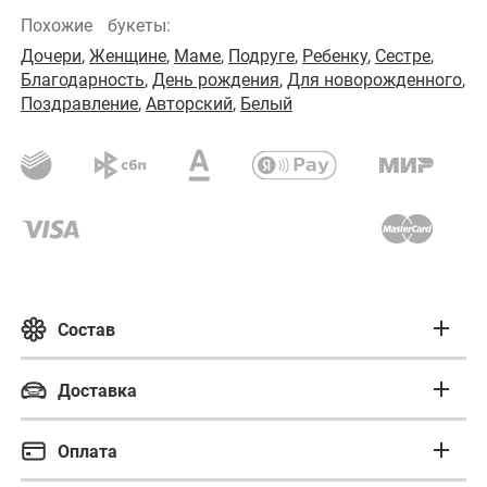
Похожие
букеты:
Дочери
,
Женщине
,
Маме
,
Подруге
,
Ребенку
,
Сестре
,
Благодарность
,
День рождения
,
Для новорожденного
,
Поздравление
,
Авторский
,
Белый
Состав
Состав букета
Доставка
Бережная доставка
Гербера
Оплата
Гипсофила