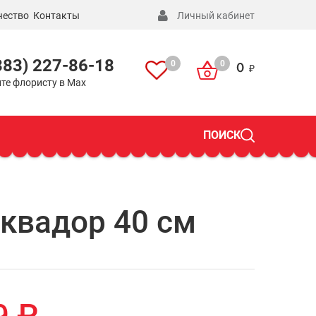
чество
Контакты
Личный кабинет
383) 227-86-18
0
0
0
те флористу в Max
ПОИСК
Эквадор 40 см