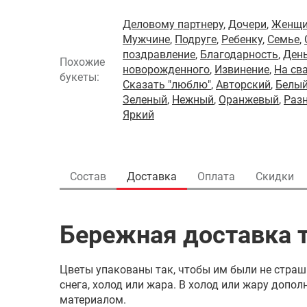
Деловому партнеру
,
Дочери
,
Женщи
Мужчине
,
Подруге
,
Ребенку
,
Семье
,
поздравление
,
Благодарность
,
Ден
Похожие
новорожденного
,
Извинение
,
На св
букеты:
Сказать "люблю"
,
Авторский
,
Белы
Зеленый
,
Нежный
,
Оранжевый
,
Раз
Яркий
Состав
Доставка
Оплата
Скидки
Бережная доставка т
Цветы упакованы так, чтобы им были не страш
снега, холод или жара. В холод или жару доп
материалом.