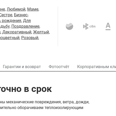
не
,
Любимой
,
Маме
,
Сестре
,
Бизнес-
ь рождения
,
Для
адьбу
,
Поздравление
,
й
,
Декоративный
,
Желтый
,
ноцветный
,
Розовый
,
Гарантии и возврат
Фотоотчёт
Корпоративным кл
очно в срок
ны механические повреждения, ветра, дожди,
олнительно оборачиваем теплоизолирующим