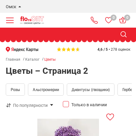
Омск
0
0
Новосибирск
Бердск
Омск
4,6 / 5 •
278 оценок
Главная
Каталог
Цветы
Цветы – Страница 2
Розы
Альстромерии
Диантусы (гвоздики)
Гербер
Только в наличии
По популярности