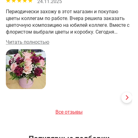
24.11.2025
Периодически захожу в этот магазин и покупаю
Хо
цветы коллегам по работе. Вчера решила заказать
им
цветочную композицию на юбилей коллеге. Вместе с
фл
флористом выбрали цветы и коробку. Сегодня
це
забрала заказ. Получилось изумительно! На работе
це
Читать полностью
Чи
все оценили эту красоту! Большое спасибо за
прекрасную работу!
Все отзывы