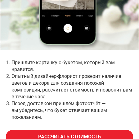
Опишите ваши потребности, и я рассчитаю
стоимость цветов и услуг с максимально
возможной скидкой и гарантиями за 2 часа!
Наши постоянные клиенты
Салоны для самовывоза
Пришлите картинку с букетом, который вам
нравится.
Опытный дизайнер-флорист проверит наличие
цветов и декора для создания похожей
композиции, рассчитает стоимость и позвонит вам
в течение часа.
Перед доставкой пришлём фотоотчёт —
вы убедитесь, что букет отвечает вашим
пожеланиям.
РАССЧИТАТЬ СТОИМОСТЬ